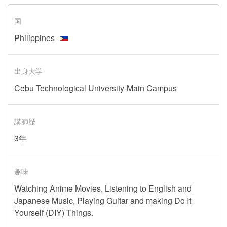
国
Philippines
出身大学
Cebu Technological University-Main Campus
講師歴
3年
趣味
Watching Anime Movies, Listening to English and
Japanese Music, Playing Guitar and making Do It
Yourself (DIY) Things.