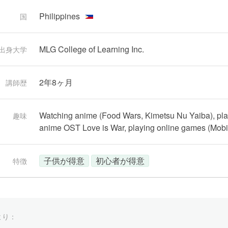
Philippines
国
MLG College of Learning Inc.
出身大学
2年8ヶ月
講師歴
Watching anime (Food Wars, Kimetsu Nu Yaiba), play
趣味
anime OST Love is War, playing online games (Mobil
子供が得意
初心者が得意
特徴
より：