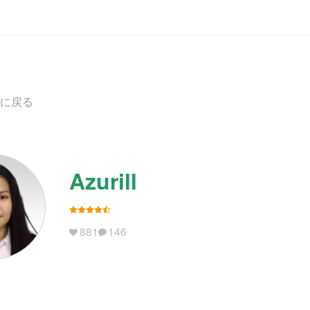
に戻る
Azurill
881
146