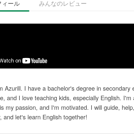
フィール
みんなのレビュー
am Azurill. I have a bachelor's degree in secondary
e, and I love teaching kids, especially English. I'm
is my passion, and I'm motivated. I will guide, help,
 and let's learn English together!