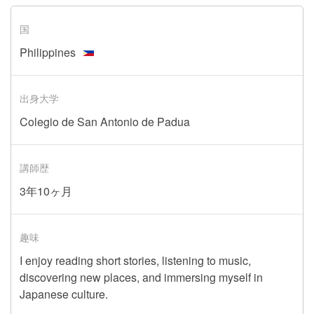
国
Philippines
出身大学
Colegio de San Antonio de Padua
講師歴
3年10ヶ月
趣味
I enjoy reading short stories, listening to music,
discovering new places, and immersing myself in
Japanese culture.