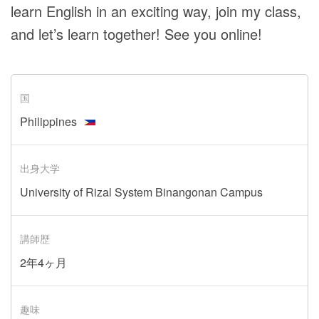
learn English in an exciting way, join my class,
and let’s learn together! See you online!
国
Philippines
出身大学
University of Rizal System Binangonan Campus
講師歴
2年4ヶ月
趣味