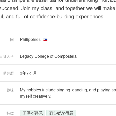
succeed. Join my class, and together we will make 
l, and full of confidence-building experiences!
Philippines
国
Legacy College of Compostela
出身大学
3年7ヶ月
講師歴
My hobbies include singing, dancing, and playing sp
趣味
myself creatively.
子供が得意
初心者が得意
特徴