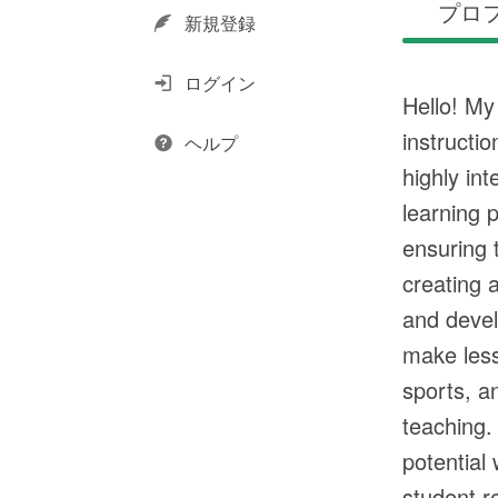
プロ
新規登録
ログイン
Hello! My
instructi
ヘルプ
highly in
learning 
ensuring 
creating 
and develo
make less
sports, a
teaching.
potential
student r