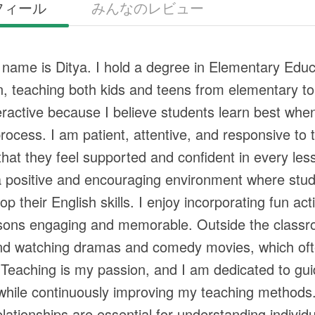
フィール
みんなのレビュー
 name is Ditya. I hold a degree in Elementary Edu
on, teaching both kids and teens from elementary to
teractive because I believe students learn best whe
process. I am patient, attentive, and responsive to
that they feel supported and confident in every les
a positive and encouraging environment where stu
p their English skills. I enjoy incorporating fun ac
ons engaging and memorable. Outside the classroom
nd watching dramas and comedy movies, which ofte
 Teaching is my passion, and I am dedicated to guid
 while continuously improving my teaching methods. 
elationships are essential for understanding individu