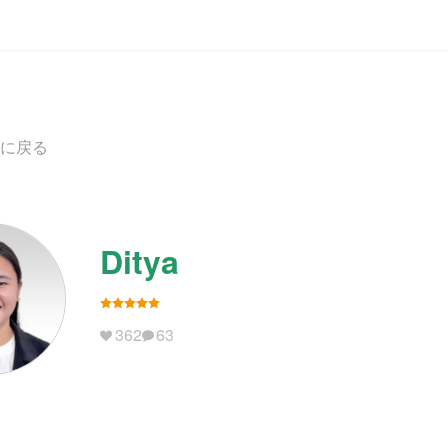
に戻る
Ditya
362
63