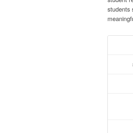
students 
meaningfu