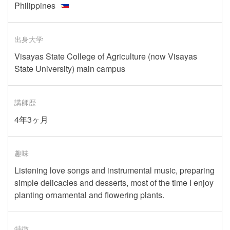
Philippines
出身大学
Visayas State College of Agriculture (now Visayas
State University) main campus
講師歴
4年3ヶ月
趣味
Listening love songs and instrumental music, preparing
simple delicacies and desserts, most of the time I enjoy
planting ornamental and flowering plants.
特徴