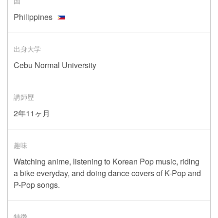
国
Philippines
出身大学
Cebu Normal University
講師歴
2年11ヶ月
趣味
Watching anime, listening to Korean Pop music, riding
a bike everyday, and doing dance covers of K-Pop and
P-Pop songs.
特徴