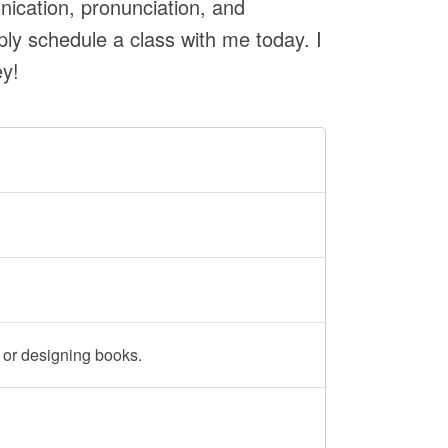
nication, pronunciation, and
ply schedule a class with me today. I
ey!
 or designing books.