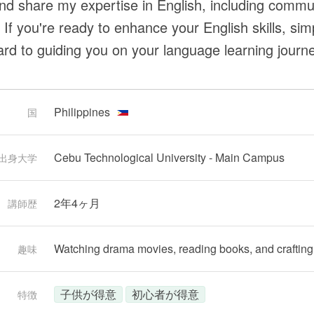
nd share my expertise in English, including commu
If you're ready to enhance your English skills, sim
ard to guiding you on your language learning journ
Philippines
国
Cebu Technological University - Main Campus
出身大学
2年4ヶ月
講師歴
Watching drama movies, reading books, and crafting
趣味
子供が得意
初心者が得意
特徴