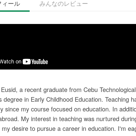
フィール
みんなのレビュー
m Eusid, a recent graduate from Cebu Technologica
s degree in Early Childhood Education. Teaching 
rly since my course focused on education. In additi
 abroad. My interest in teaching was nurtured durin
ng my desire to pursue a career in education. I'm e