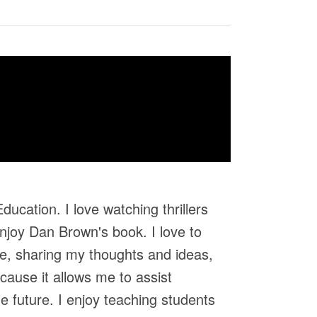
ucation. I love watching thrillers
enjoy Dan Brown's book. I love to
ple, sharing my thoughts and ideas,
ause it allows me to assist
e future. I enjoy teaching students