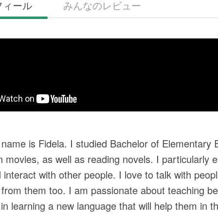
フィール
みんなのレビュー
 name is Fidela. I studied Bachelor of Elementary Ed
n movies, as well as reading novels. I particularly 
d interact with other people. I love to talk with peo
 from them too. I am passionate about teaching bec
n learning a new language that will help them in th