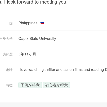
s. I look forward to meeting you!
Philippines
国
Capiz State University
出身大学
5年11ヶ月
講師歴
I love watching thriller and action films and reading
趣味
子供が得意
初心者が得意
特徴