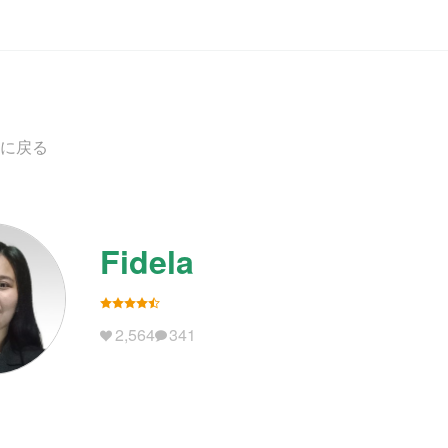
に戻る
Fidela
2,564
341