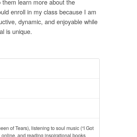
p them learn more about the
uld enroll in my class because I am
uctive, dynamic, and enjoyable while
al is unique.
 of Tears), listening to soul music (“I Got
online, and reading inspirational books