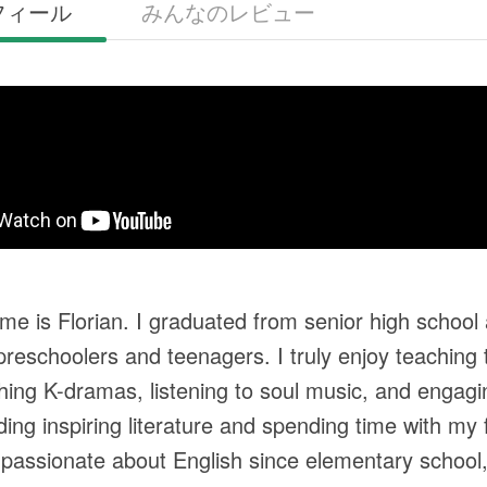
フィール
みんなのレビュー
me is Florian. I graduated from senior high schoo
preschoolers and teenagers. I truly enjoy teaching 
hing K-dramas, listening to soul music, and engagin
ding inspiring literature and spending time with my 
 passionate about English since elementary school, i