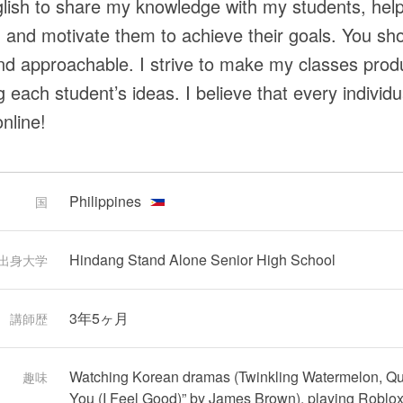
lish to share my knowledge with my students, hel
 and motivate them to achieve their goals. You sho
and approachable. I strive to make my classes prod
 each student’s ideas. I believe that every individu
nline!
Philippines
国
Hindang Stand Alone Senior High School
出身大学
3年5ヶ月
講師歴
Watching Korean dramas (Twinkling Watermelon, Queen
趣味
You (I Feel Good)” by James Brown), playing Roblox 