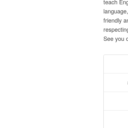
teach Eng
language,
friendly 
respecting
See you o