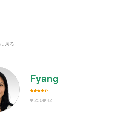
に戻る
Fyang
256
42