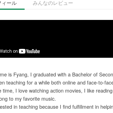
フィール
みんなのレビュー
me is Fyang, I graduated with a Bachelor of Secon
en teaching for a while both online and face-to-fac
e time, I love watching action movies, I like readi
long to my favorite music.
ested in teaching because I find fulfillment in help