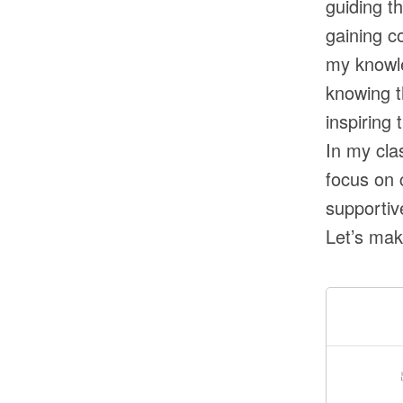
guiding t
gaining c
my knowle
knowing t
inspiring
In my cla
focus on 
supportiv
Let’s mak