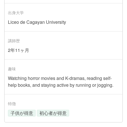
出身大学
Liceo de Cagayan University
講師歴
2年11ヶ月
趣味
Watching horror movies and K-dramas, reading self-
help books, and staying active by running or jogging.
特徴
子供が得意
初心者が得意