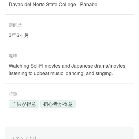
Davao del Norte State College - Panabo
講師歴
3年6ヶ月
趣味
Watching Sci-Fi movies and Japanese drama/movies,
listening to upbeat music, dancing, and singing.
特徴
子供が得意
初心者が得意
スタッフより：