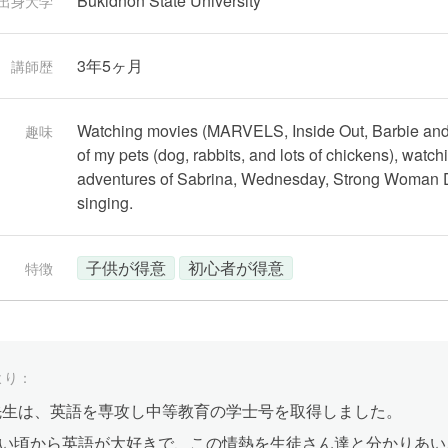
Bukidnon State University
出身大学
3年5ヶ月
講師歴
Watching movies (MARVELS, Inside Out, Barbie and 
趣味
of my pets (dog, rabbits, and lots of chickens), wat
adventures of Sabrina, Wednesday, Strong Woman Do
singing.
子供が得意
初心者が得意
特徴
より：
le先生は、英語を専攻し中等教育の学士号を取得しました。
い頃から英語が大好きで、この情熱を生徒さん達と分かりあい