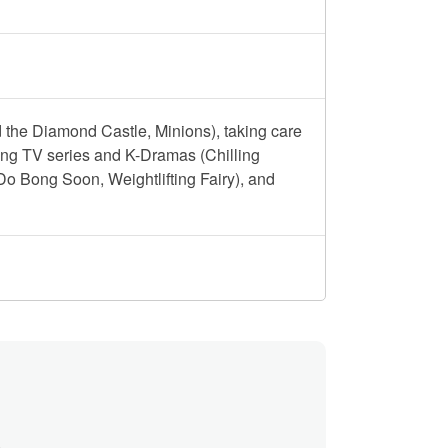
the Diamond Castle, Minions), taking care
ching TV series and K-Dramas (Chilling
 Bong Soon, Weightlifting Fairy), and
、