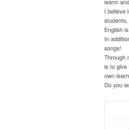
warm and 
I believe
students,
English i
In additi
songs!
Through m
is to giv
own learn
Do you wa