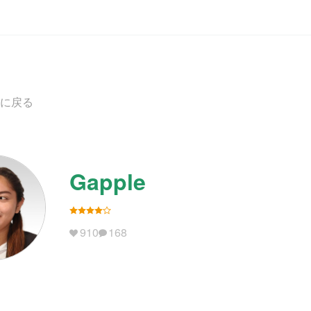
に戻る
Gapple
910
168