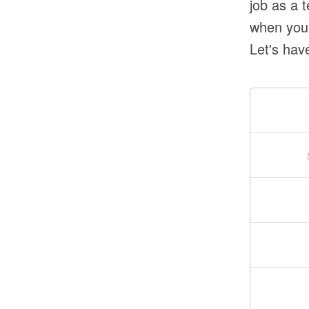
job as a 
when you 
Let's hav