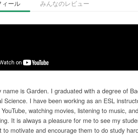
フィール
みんなのレビュー
y name is Garden. I graduated with a degree of B
al Science. I have been working as an ESL instructo
 YouTube, watching movies, listening to music, an
ing. It is always a pleasure for me to see my stude
ant to motivate and encourage them to do study hard