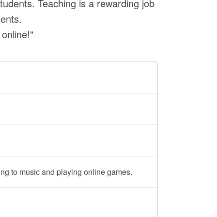
students. Teaching is a rewarding job
dents.
online!"
ing to music and playing online games.