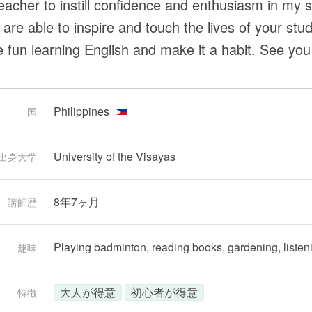
teacher to instill confidence and enthusiasm in my 
are able to inspire and touch the lives of your stu
e fun learning English and make it a habit. See you 
Philippines
国
University of the Visayas
出身大学
8年7ヶ月
講師歴
Playing badminton, reading books, gardening, listen
趣味
大人が得意
初心者が得意
特徴