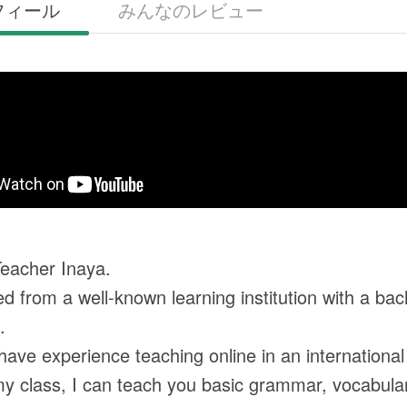
フィール
みんなのレビュー
Teacher Inaya.
ed from a well-known learning institution with a ba
.
 have experience teaching online in an international
 my class, I can teach you basic grammar, vocabu