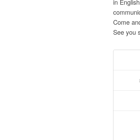
in Englis
communica
Come and 
See you 