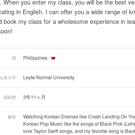
h. When you enter my class, you will be the best ve
ting in English. I can offer you a wide range of k
book my class for a wholesome experience in lear
soon!
Philippines
国
Leyte Normal University
出身大学
3年11ヶ月
講師歴
Watching Korean Dramas like Crash Landing On You
趣味
Korean Pop Music like the songs of Black Pink (Let's
love Taylor Swift songs, and my favorite song is Back