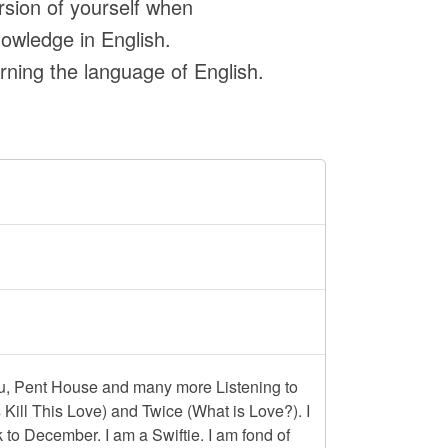
rsion of yourself when
nowledge in English.
ning the language of English.
, Pent House and many more Listening to
 Kill This Love) and Twice (What is Love?). I
 to December. I am a Swiftie. I am fond of