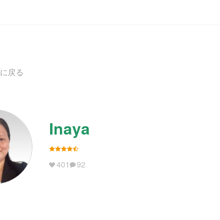
に戻る
Inaya
401
92