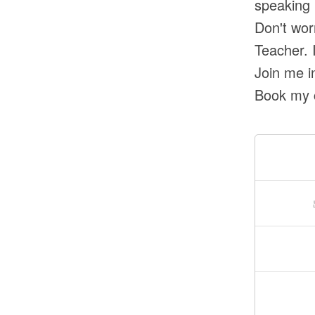
speaking E
Don't wor
Teacher. I
Join me i
Book my 