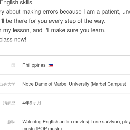
nglish skills.
ry about making errors because I am a patient, un
'll be there for you every step of the way.
n my lesson, and I'll make sure you learn.
class now!
Philippines
国
Notre Dame of Marbel University (Marbel Campus)
出身大学
4年6ヶ月
講師歴
Watching English action movies( Lone survivor), pla
趣味
music (POP music).