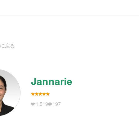
に戻る
Jannarie
1,519
197