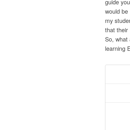
guide you
would be 
my studen
that their
So, what 
learning 