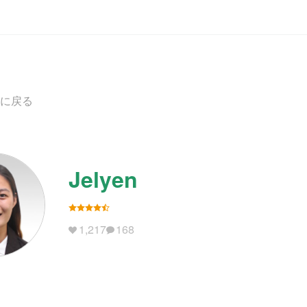
に戻る
Jelyen
1,217
168