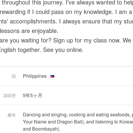
 throughout this journey. I've always wanted to help
rewarding if I could pass on my knowledge. I am a
ts' accomplishments. I always ensure that my st
 lessons are enjoyable.
are you waiting for? Sign up for my class now. We 
English together. See you online.
Philippines
国
5年5ヶ月
講師歴
Dancing and singing, cooking and eating seafoods, 
趣味
Your Name and Dragon Ball), and listening to Korean
and Boombayah).