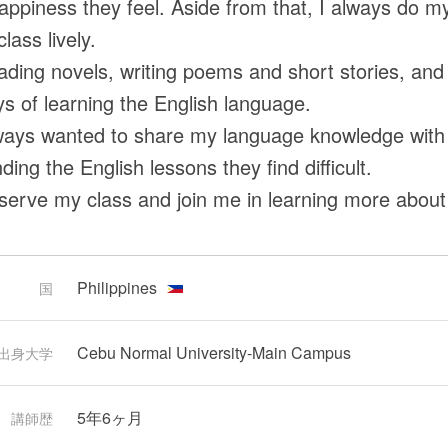
appiness they feel. Aside from that, I always do my 
lass lively.
eading novels, writing poems and short stories, and 
s of learning the English language.
ways wanted to share my language knowledge with 
ing the English lessons they find difficult.
serve my class and join me in learning more about 
Philippines
国
Cebu Normal University-Main Campus
出身大学
5年6ヶ月
講師歴