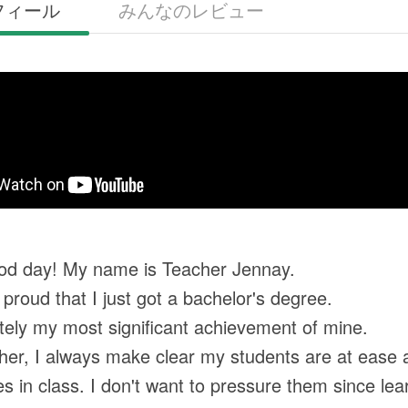
フィール
みんなのレビュー
od day! My name is Teacher Jennay.
 proud that I just got a bachelor's degree.
initely my most significant achievement of mine.
her, I always make clear my students are at ease 
s in class. I don't want to pressure them since lea