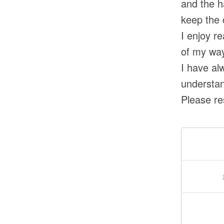
and the h
keep the c
I enjoy r
of my way
I have al
understand
Please re