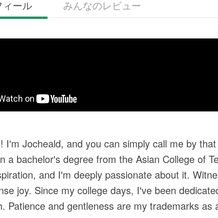
フィール
みんなのレビュー
! I'm Jocheald, and you can simply call me by that
n a bachelor's degree from the Asian College of 
aspiration, and I'm deeply passionate about it. Wit
e joy. Since my college days, I've been dedicated t
ish. Patience and gentleness are my trademarks as