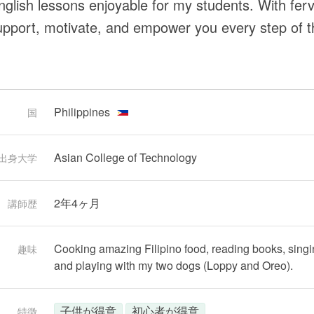
glish lessons enjoyable for my students. With ferv
upport, motivate, and empower you every step of t
Philippines
国
Asian College of Technology
出身大学
2年4ヶ月
講師歴
Cooking amazing Filipino food, reading books, sing
趣味
and playing with my two dogs (Loppy and Oreo).
子供が得意
初心者が得意
特徴