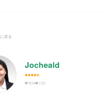
に戻る
Jocheald
834
135