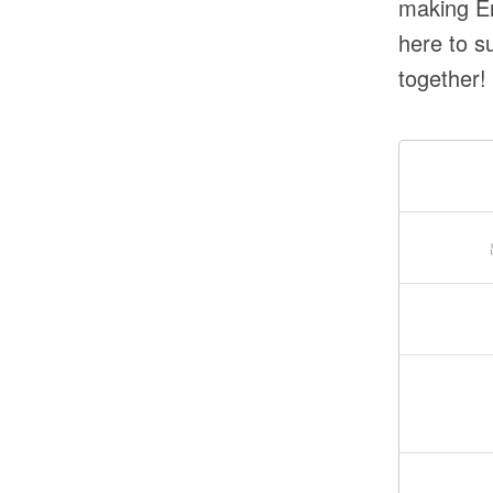
making En
here to s
together!