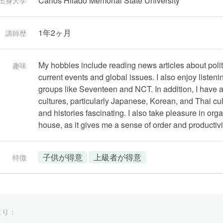
Carlos Hilado Memorial State University
出身大学
1年2ヶ月
講師歴
My hobbies include reading news articles about poli
趣味
current events and global issues. I also enjoy liste
groups like Seventeen and NCT. In addition, I have a 
cultures, particularly Japanese, Korean, and Thai cultu
and histories fascinating. I also take pleasure in or
house, as it gives me a sense of order and productivi
子供が得意
上級者が得意
特徴
より：