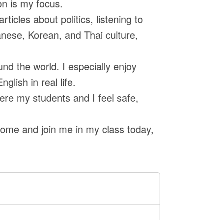
on is my focus.
icles about politics, listening to
anese, Korean, and Thai culture,
nd the world. I especially enjoy
lish in real life.
ere my students and I feel safe,
 come and join me in my class today,