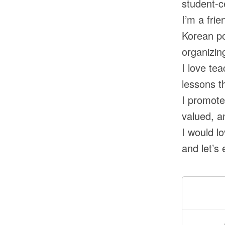
student-c
I’m a frie
Korean po
organizin
I love te
lessons t
I promote
valued, a
I would l
and let’s 