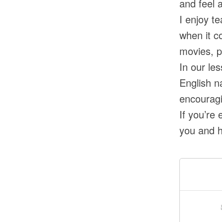
and feel 
I enjoy t
when it c
movies, p
In our le
English n
encouragi
If you’re
you and h