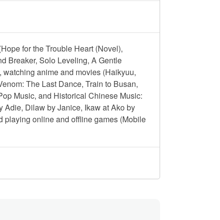
Hope for the Trouble Heart (Novel),
d Breaker, Solo Leveling, A Gentle
), watching anime and movies (Haikyuu,
Venom: The Last Dance, Train to Busan,
-Pop Music, and Historical Chinese Music:
 Adie, Dilaw by Janice, Ikaw at Ako by
laying online and offline games (Mobile