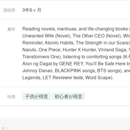
3年6ヶ月
講師歴
Reading novels, manhuas, and life-changing books (
趣味
Unwanted Wife (Novel), The Other CEO (Novel), Win
Reminder, Atomic Habits, The Strength in our Scars
Naruto, One Piece, Hunter X Hunter, Vinland Saga, 
Transformers One), listening to comforting songs (K
Alon ng Dagat by GENE REY, You'll Be Safe Here by
Johnoy Danao, BLACKPINK songs, BTS songs), and p
Legends, LET Reviewer tests, Word Scape).
子供が得意
初心者が得意
特徴
より：