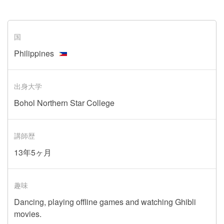
国
Philippines
出身大学
Bohol Northern Star College
講師歴
13年5ヶ月
趣味
Dancing, playing offline games and watching Ghibli
movies.