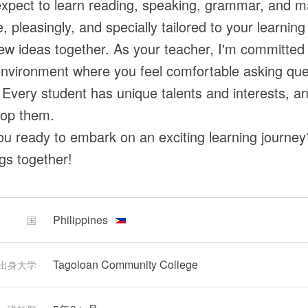
xpect to learn reading, speaking, grammar, and ma
e, pleasingly, and specially tailored to your learning 
ew ideas together. As your teacher, I'm committed 
environment where you feel comfortable asking qu
 Every student has unique talents and interests, and
lop them.
ou ready to embark on an exciting learning journey
ngs together!
Philippines
国
Tagoloan Community College
出身大学