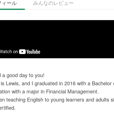
フィール
みんなのレビュー
d a good day to you!
s Lewis, and I graduated in 2016 with a Bachelor 
ation with a major in Financial Management.
en teaching English to young learners and adults
tified.