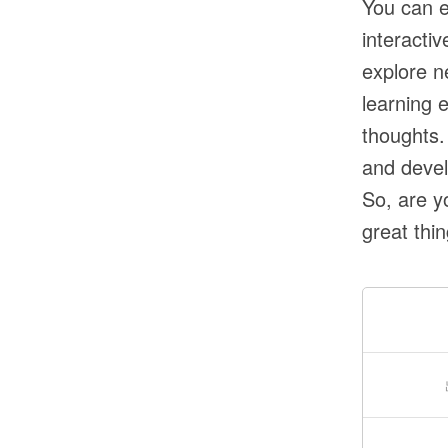
You can e
interactiv
explore n
learning 
thoughts.
and deve
So, are y
great thi