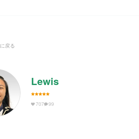
に戻る
Lewis
707
99