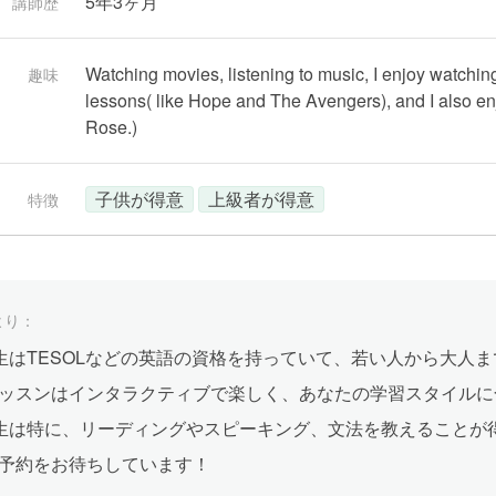
5年3ヶ月
講師歴
Watching movies, listening to music, I enjoy watching s
趣味
lessons( like Hope and The Avengers), and I also enj
Rose.)
子供が得意
上級者が得意
特徴
より：
s先生はTESOLなどの英語の資格を持っていて、若い人から大
ッスンはインタラクティブで楽しく、あなたの学習スタイルに
s先生は特に、リーディングやスピーキング、文法を教えることが
予約をお待ちしています！