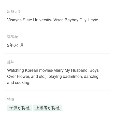
出身大学
Visayas State University- Visca Baybay City, Leyte
講師歴
2年6ヶ月
趣味
Watching Korean movies(Marry My Husband, Boys
Over Flower, and etc.), playing badminton, dancing,
and cooking.
特徴
子供が得意
上級者が得意