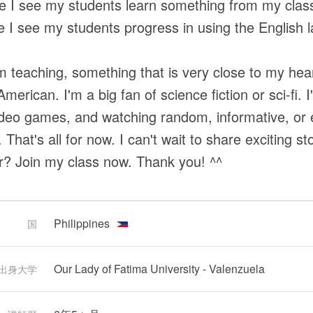
e I see my students learn something from my class, i
e I see my students progress in using the English l
m teaching, something that is very close to my hear
American. I'm a big fan of science fiction or sci-fi. 
ideo games, and watching random, informative, or 
 That's all for now. I can't wait to share exciting s
or? Join my class now. Thank you! ^^
Philippines
国
Our Lady of Fatima University - Valenzuela
出身大学