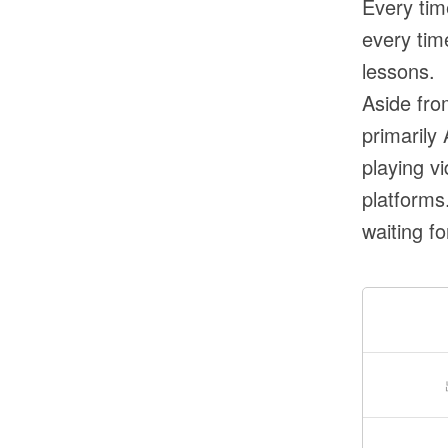
Every tim
every tim
lessons.
Aside fro
primarily 
playing v
platforms.
waiting f