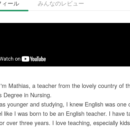
フィール
みんなのレビュー
 I'm Mathias, a teacher from the lovely country of t
s Degree in Nursing.
s younger and studying, I knew English was one of
el like I was born to be an English teacher. I have 
for over three years. I love teaching, especially ki