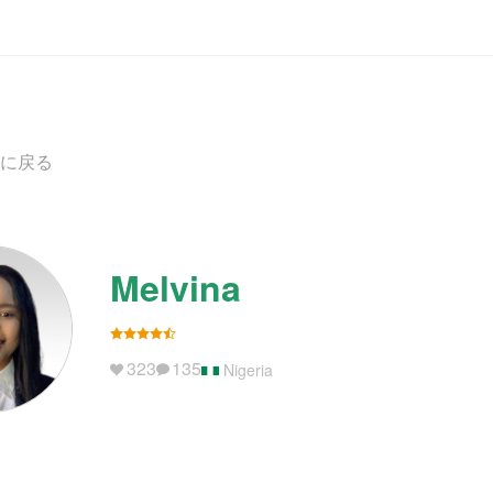
に戻る
Melvina
323
135
Nigeria