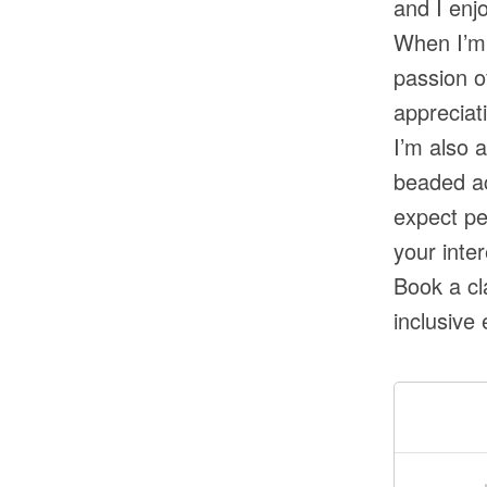
and I enj
When I’m 
passion o
appreciat
I’m also a
beaded ac
expect pe
your inter
Book a cl
inclusive