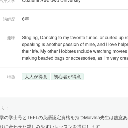
Obafemi Awolowo University
出身大学
6年
講師歴
Singing, Dancing to my favorite tunes, or curled up 
趣味
speaking is another passion of mine, and I love helpi
their life. My other Hobbies include watching movies
making beaded bags or accessories, as I'm very creat
大人が得意
初心者が得意
特徴
より：
学の学士号とTEFLの英語認定資格を持つMelvina先生は熱
りに合わせた親しみやすいレッスンを提供します。