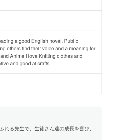
reading a good English novel. Public
ng others find their voice and a meaning for
 and Anime I love Knitting clothes and
ive and good at crafts.
意あふれる先生で、生徒さん達の成長を喜び、