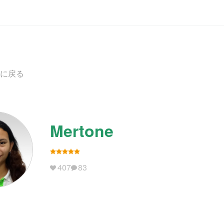
に戻る
Mertone
407
83