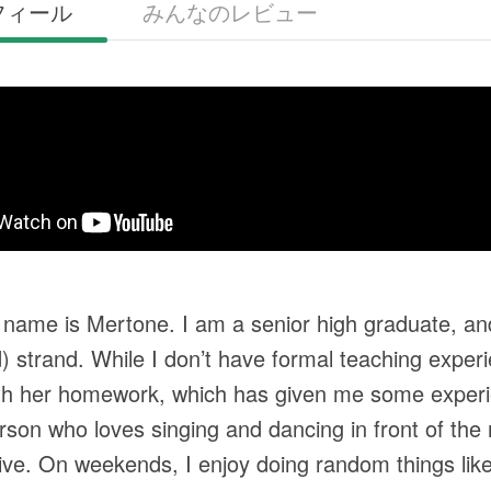
フィール
みんなのレビュー
 name is Mertone. I am a senior high graduate, and
d) strand. While I don’t have formal teaching experie
th her homework, which has given me some experi
rson who loves singing and dancing in front of the
ive. On weekends, I enjoy doing random things like