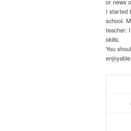
or news o
I started
school. M
teacher. 
skills.
You shoul
enjoyable 