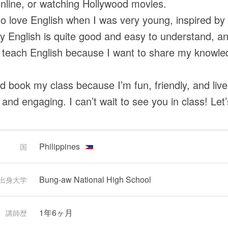
nline, or watching Hollywood movies.
 to love English when I was very young, inspired by
y English is quite good and easy to understand, a
I teach English because I want to share my knowle
d book my class because I’m fun, friendly, and live
and engaging. I can’t wait to see you in class! Let’
Philippines
国
Bung-aw National High School
出身大学
1年6ヶ月
講師歴