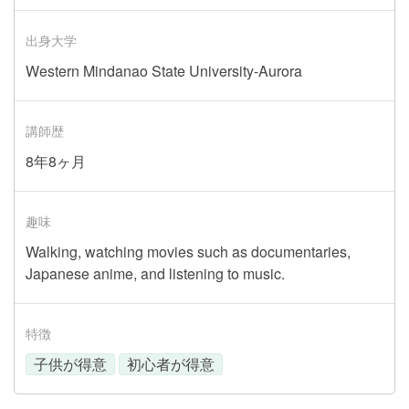
出身大学
Western Mindanao State University-Aurora
講師歴
8年8ヶ月
趣味
Walking, watching movies such as documentaries,
Japanese anime, and listening to music.
特徴
子供が得意
初心者が得意