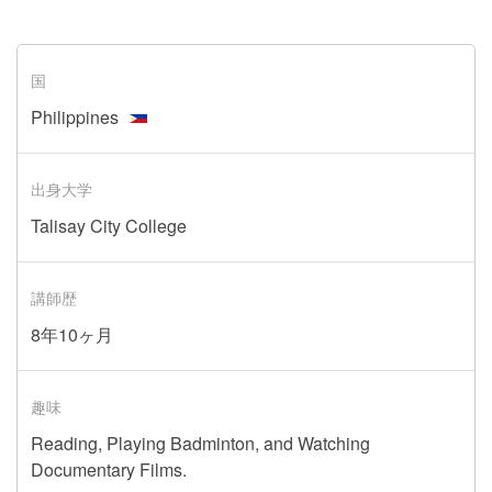
国
Philippines
出身大学
Talisay City College
講師歴
8年10ヶ月
趣味
Reading, Playing Badminton, and Watching
Documentary Films.