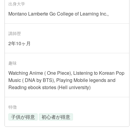
出身大学
Montano Lamberte Go College of Learning Inc.,
講師歴
2年10ヶ月
趣味
Watching Anime ( One Piece), Listening to Korean Pop
Music ( DNA by BTS), Playing Mobile legends and
Reading ebook stories (Hell university)
特徴
子供が得意
初心者が得意