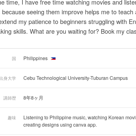
he time, I have free time watching movies and liste
 because seeing them improve helps me to teach 
o extend my patience to beginners struggling with En
king skills. What are you waiting for? Book my class
Philippines
国
Cebu Technological University-Tuburan Campus
出身大学
8年8ヶ月
講師歴
Listening to Philippine music, watching Korean movi
趣味
creating designs using canva app.