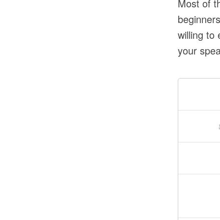
Most of t
beginners
willing t
your spea