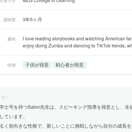
MLG College of Learning
出身大学
3年5ヶ月
講師歴
I love reading storybooks and watching American fan
趣味
enjoy doing Zumba and dancing to TikTok trends, wh
子供が得意
初心者が得意
特徴
より：
学士号を持つSalon先生は、スピーキング指導を得意とし、
しています。
るく前向きな性格で、新しいことに挑戦しながら自分の成長を