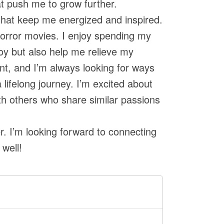
t push me to grow further.
s that keep me energized and inspired.
orror movies. I enjoy spending my
oy but also help me relieve my
nt, and I’m always looking for ways
 lifelong journey. I’m excited about
th others who share similar passions
er. I’m looking forward to connecting
 well!