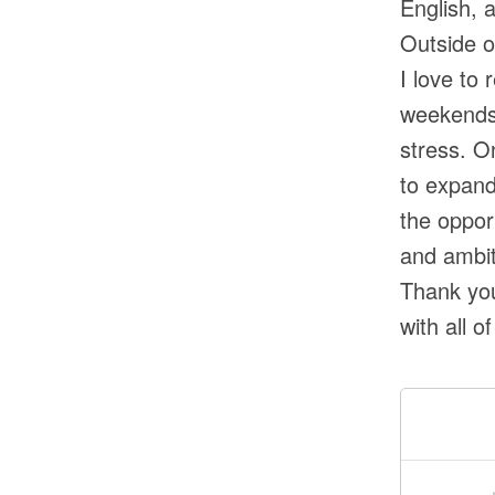
English, 
Outside o
I love to
weekends 
stress. O
to expand
the oppor
and ambit
Thank you
with all 