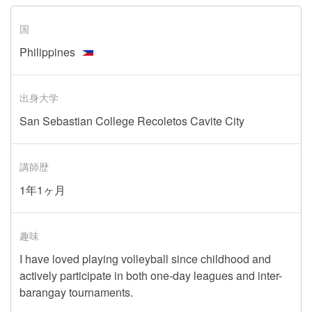
国
Philippines
出身大学
San Sebastian College Recoletos Cavite City
講師歴
1年1ヶ月
趣味
I have loved playing volleyball since childhood and
actively participate in both one-day leagues and inter-
barangay tournaments.