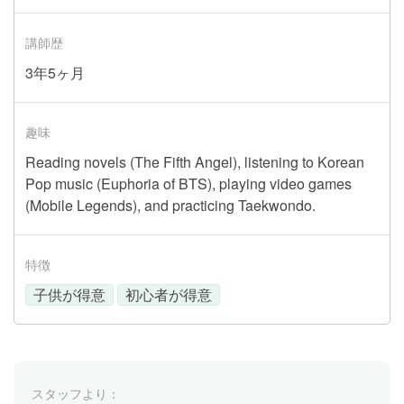
講師歴
3年5ヶ月
趣味
Reading novels (The Fifth Angel), listening to Korean
Pop music (Euphoria of BTS), playing video games
(Mobile Legends), and practicing Taekwondo.
特徴
子供が得意
初心者が得意
スタッフより：