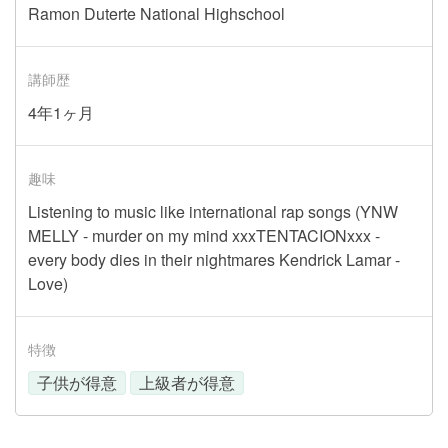
Ramon Duterte National Highschool
講師歴
4年1ヶ月
趣味
Listening to music like international rap songs (YNW
MELLY - murder on my mind xxxTENTACIONxxx -
every body dies in their nightmares Kendrick Lamar -
Love)
特徴
子供が得意
上級者が得意