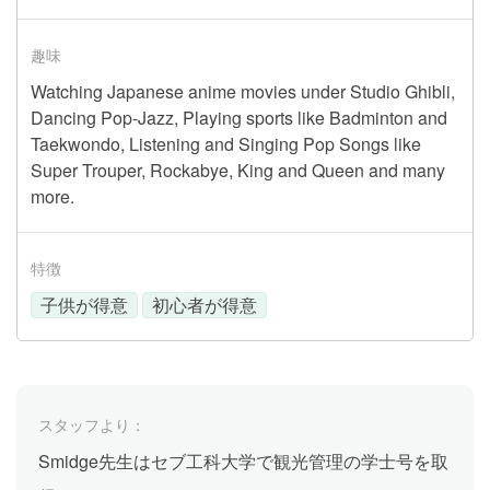
趣味
Watching Japanese anime movies under Studio Ghibli,
Dancing Pop-Jazz, Playing sports like Badminton and
Taekwondo, Listening and Singing Pop Songs like
Super Trouper, Rockabye, King and Queen and many
more.
特徴
子供が得意
初心者が得意
スタッフより：
Smidge先生はセブ工科大学で観光管理の学士号を取