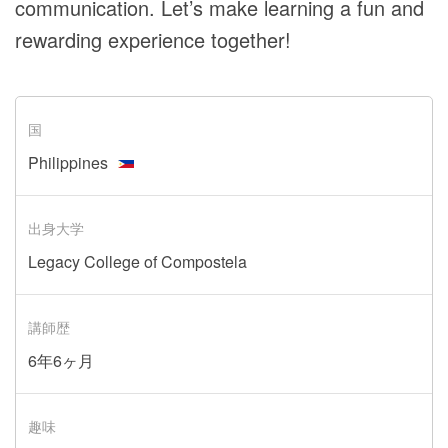
communication. Let’s make learning a fun and
rewarding experience together!
国
Philippines
出身大学
Legacy College of Compostela
講師歴
6年6ヶ月
趣味