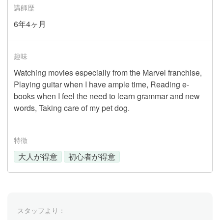
講師歴
6年4ヶ月
趣味
Watching movies especially from the Marvel franchise,
Playing guitar when I have ample time, Reading e-
books when I feel the need to learn grammar and new
words, Taking care of my pet dog.
特徴
大人が得意
初心者が得意
スタッフより：