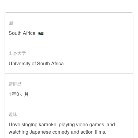
国
South Africa
出身大学
University of South Africa
講師歴
1年3ヶ月
趣味
I love singing karaoke, playing video games, and
watching Japanese comedy and action films.