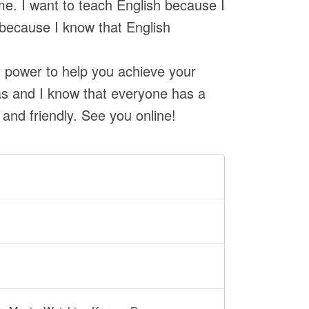
me. I want to teach English because I
 because I know that English
y power to help you achieve your
eas and I know that everyone has a
 and friendly. See you online!