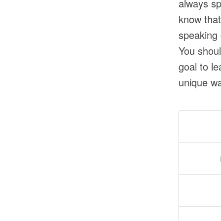
always sp
know that
speaking 
You shoul
goal to l
unique wa