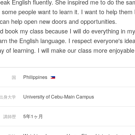
eak English fluently. She inspired me to do the sa
 some people want to learn it. I want to help them
can help open new doors and opportunities.
d book my class because I will do everything in m
earn the English language. I respect everyone's id
y of learning. I will make our class more enjoyable
Philippines
国
University of Cebu-Main Campus
出身大学
5年1ヶ月
講師歴