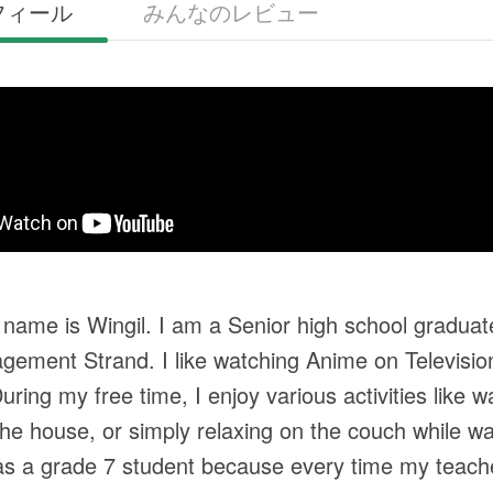
フィール
みんなのレビュー
 name is Wingil. I am a Senior high school gradua
ement Strand. I like watching Anime on Television 
ring my free time, I enjoy various activities like w
the house, or simply relaxing on the couch while wat
s a grade 7 student because every time my teach