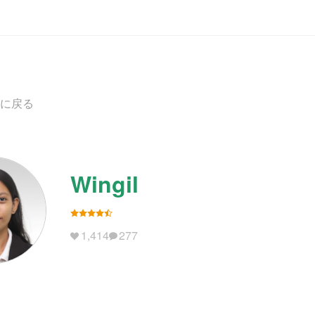
に戻る
Wingil
1,414
277