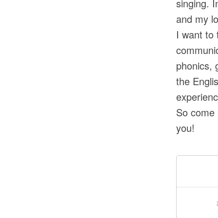
singing. 
and my lo
I want to
communica
phonics, 
the Engli
experienc
So come a
you!