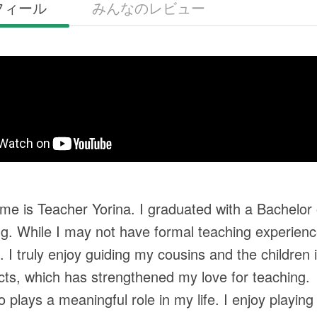
フィール
みんなのレビュー
me is Teacher Yorina. I graduated with a Bachelo
g. While I may not have formal teaching experienc
. I truly enjoy guiding my cousins and the children 
cts, which has strengthened my love for teaching.
o plays a meaningful role in my life. I enjoy playin