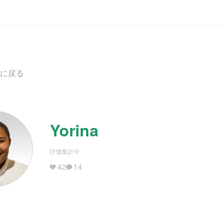
に戻る
Yorina
評価集計中
42
14