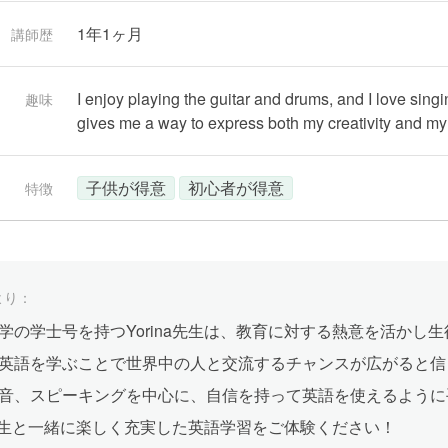
1年1ヶ月
講師歴
I enjoy playing the guitar and drums, and I love sing
趣味
gives me a way to express both my creativity and my
子供が得意
初心者が得意
特徴
より：
学の学士号を持つYorina先生は、教育に対する熱意を活かし
英語を学ぶことで世界中の人と交流するチャンスが広がると信
音、スピーキングを中心に、自信を持って英語を使えるように手助
na先生と一緒に楽しく充実した英語学習をご体験ください！