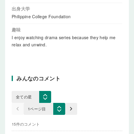
出身大学
Philippine College Foundation
趣味
I enjoy watching drama series because they help me
relax and unwind.
みんなのコメント
keyboard_arrow_left
keyboard_arrow_right
15件のコメント