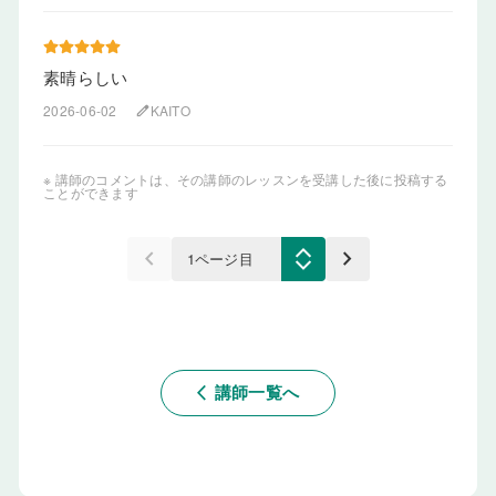
素晴らしい
2026-06-02
KAITO
edit
※ 講師のコメントは、その講師のレッスンを受講した後に投稿する
ことができます
keyboard_arrow_left
keyboard_arrow_right
講師一覧へ
arrow_back_ios