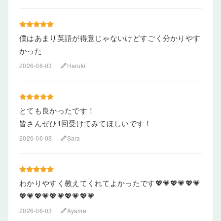
僕はあまり英語が得意じゃないけどすごく分かりやす
かった
2026-06-03
Haruki
edit
とても良かったです！
皆さんぜひ1回受けてみてほしいです！
2026-06-03
Sara
edit
わかりやすく教えてくれてよかったです💖💗💖💗💖💗
💖💗💖💗💖💗💖💗💖💗
2026-06-03
Ayame
edit