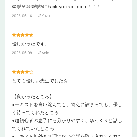
😸🦌🌸🐶😸🦌🌸Thank you so much ！！！
2026-06-16
Yuzu
edit
優しかったです。
2026-06-09
Aoto
edit
とても優しい先生でした☆
【良かったところ】
●テキストを言い淀んでも、答えに詰まっても、優し
く待ってくれたところ
●超初心者の息子にも分かりやすく、ゆっくりと話し
てくれていたところ
●テキスト以外も無理のない会話を取り入れてくれた