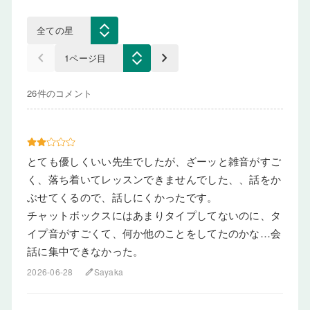
keyboard_arrow_left
keyboard_arrow_right
26件のコメント
とても優しくいい先生でしたが、ざーッと雑音がすご
く、落ち着いてレッスンできませんでした、、話をか
ぶせてくるので、話しにくかったです。
チャットボックスにはあまりタイプしてないのに、タ
イプ音がすごくて、何か他のことをしてたのかな…会
話に集中できなかった。
2026-06-28
Sayaka
edit