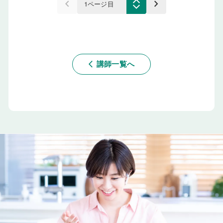
keyboard_arrow_left
keyboard_arrow_right
講師一覧へ
arrow_back_ios