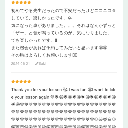
初めてやる先生だったので不安だったけどニコニコ☺️
していて、楽しかったです。🥳
気になった事がありました。。。それはなんかずっと
「ザー」と音が鳴っているのが、気になりました。
でも楽しかったです。‼️
また機会があれば予約してみたいと思います🤩🤩
その時はよろしくお願いします🙇‍♀️
2026-06-21
Saki
edit
Thank you for your lesson 🥰It was fun 🤩I want to tak
e your lesson again 💚🌟🤩🌟🤩🌟🤩🌟🤩🌟🤩🌟🤩🌟🤩
🌟🤩💚💙💚💙💚💚💙💚💙💚💚💙💚💙💚💙💚💙💚💙💚💙
💚💚💙💚💙💚💚💙💚💙💚💙💚💙💚💙💚💙💚💙💚💙💚💙
💚💙💚💙💚💙💚💙💚💙💚💙💚💙💚💙💚💙💚🐶😸🦌🌸🐶
😸🦌🌸🐶😸🦌🌸🐶😸🦌🌸🐶😸🦌🌸🐶😸🦌🌸🐶😸🦌🌸🐶