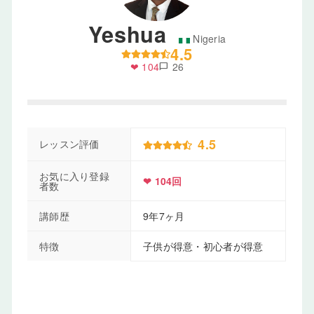
Yeshua
Nigeria
4.5
❤ 104
26
chat_bubble
4.5
レッスン評価
お気に入り登録
❤ 104回
者数
講師歴
9年7ヶ月
特徴
子供が得意・初心者が得意