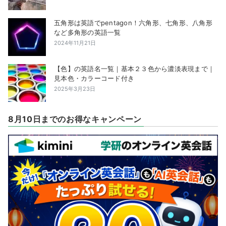
五角形は英語でpentagon！六角形、七角形、八角形
など多角形の英語一覧
2024年11月21日
【色】の英語名一覧｜基本２３色から濃淡表現まで｜
見本色・カラーコード付き
2025年3月23日
8月10日までのお得なキャンペーン