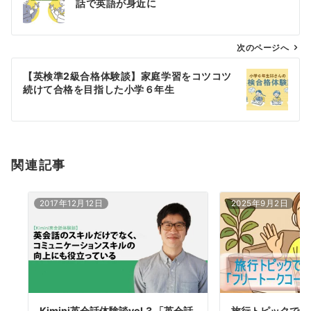
話で英語が身近に
ナ
ビ
ゲ
次のページへ
ー
【英検準2級合格体験談】家庭学習をコツコツ
シ
続けて合格を目指した小学６年生
ョ
ン
関連記事
2017年12月12日
2025年9月2日
Kimini英会話体験談vol.3 「英会話
旅行トピックで表