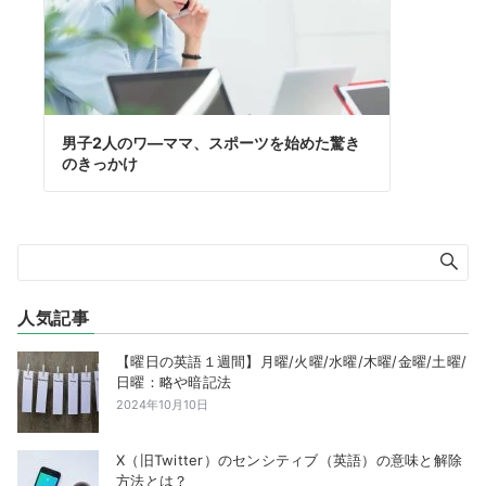
男子2人のワ―ママ、スポーツを始めた驚き
のきっかけ
人気記事
【曜日の英語１週間】月曜/火曜/水曜/木曜/金曜/土曜/
日曜：略や暗記法
2024年10月10日
X（旧Twitter）のセンシティブ（英語）の意味と解除
方法とは？