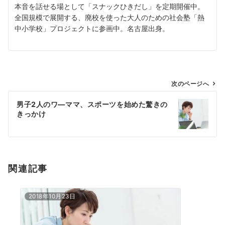
本音を話せる場として「スナックひきだし」を定期開催中。
全国規模で展開する、廃校を使った大人のための社会塾「熱
中小学校」プロジェクトに参画中。名古屋出身。
投
次のページへ
稿
男子2人のワ―ママ、スポーツを始めた驚きの
ナ
きっかけ
ビ
ゲ
ー
シ
関連記事
ョ
ン
2018年10月23日