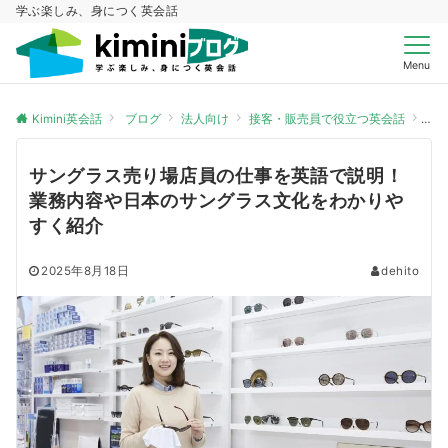
学ぶ楽しみ、身につく英会話
Menu
Kimini英会話
ブログ
法人向け
接客・販売員で役立つ英会話
サ
サングラス売り場店員の仕事を英語で説明！
業務内容や日本のサングラス文化をわかりや
すく紹介
2025年8月18日
dehito