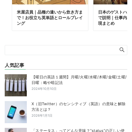
米屋店員｜品種の違いから炊き方ま
日本のゲストハウ
で！お役立ち英単語とロールプレイ
で説明｜仕事内容
ング
現まとめ
人気記事
【曜日の英語１週間】月曜/火曜/水曜/木曜/金曜/土曜/
日曜：略や暗記法
2024年10月10日
X（旧Twitter）のセンシティブ（英語）の意味と解除
方法とは？
2026年1月1日
「ステータス」ってどんな意味？”status”の正しい使