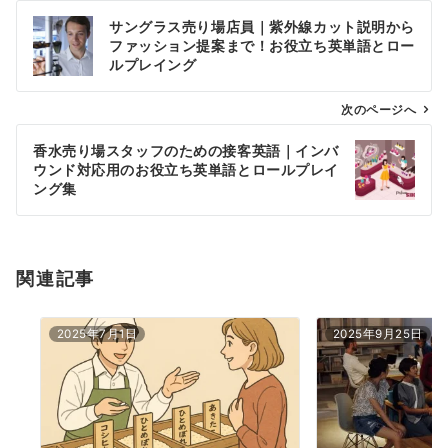
投
サングラス売り場店員｜紫外線カット説明から
稿
ファッション提案まで！お役立ち英単語とロー
ナ
ルプレイング
ビ
ゲ
次のページへ
ー
香水売り場スタッフのための接客英語｜インバ
シ
ウンド対応用のお役立ち英単語とロールプレイ
ョ
ング集
ン
関連記事
2025年7月1日
2025年9月25日