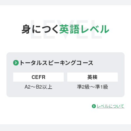
LEVEL
身につく
英語レベル
トータルスピーキングコース
A2〜B2以上
準2級〜準1級
レベルについて