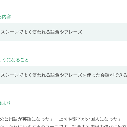
ビジネス会話（4）
 7
る内容
スシーンを想定して会話の練習をします。（４）
ネスシーンでよく使われる語彙やフレーズ
ビジネス用語(1)
 8
スシーンでよく使用される用語を学びます。（１）
ようになること
ビジネス用語(2)
 9
ネスシーンでよく使われる語彙やフレーズを使った会話ができ
スシーンでよく使用される用語を学びます。（１）
休日
 10
当より
ついての語彙やフレーズを学びます。
の公用語が英語になった」「上司や部下が外国人になった」「
なあなたにおすすめのコースです。語彙力や表現力強化に役立