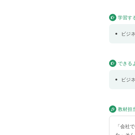
Lesson
学習す
ビジネ
ビジ
Lesson
ビジネ
できる
Lesson
ビジ
ビジネ
Lesson
教材担
休日に
「会社で
た」そん