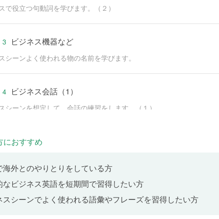
スで役立つ句動詞を学びます。（２）
ビジネス機器など
 3
スシーンよく使われる物の名前を学びます。
ビジネス会話（1）
 4
スシーンを想定して、会話の練習をします。（１）
ビジネス会話（2）
方におすすめ
 5
スシーンを想定して会話の練習をします。（２）
で海外とのやりとりをしている方
的なビジネス英語を短期間で習得したい方
ビジネス会話（3）
 6
ネスシーンでよく使われる語彙やフレーズを習得したい方
スシーンを想定して会話の練習をします。（３）