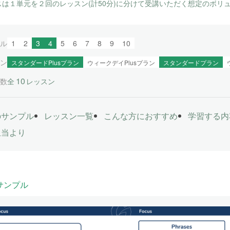
スは１単元を２回のレッスン(計50分)に分けて受講いただく想定のボリ
ル
1
2
3
4
5
6
7
8
9
10
ン
スタンダードPlusプラン
ウィークデイPlusプラン
スタンダードプラン
10
数
全
レッスン
のサンプル
レッスン一覧
こんな方におすすめ
学習する内
担当より
サンプル