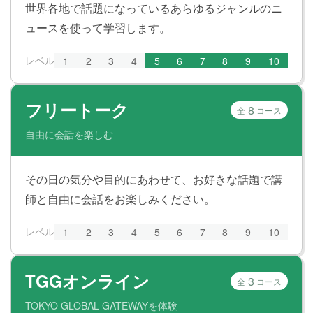
世界各地で話題になっているあらゆるジャンルのニ
ュースを使って学習します。
レベル
1
2
3
4
5
6
7
8
9
10
フリートーク
8
全
コース
自由に会話を楽しむ
その日の気分や目的にあわせて、お好きな話題で講
師と自由に会話をお楽しみください。
レベル
1
2
3
4
5
6
7
8
9
10
TGGオンライン
3
全
コース
TOKYO GLOBAL GATEWAYを体験