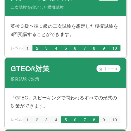
二次試験を想定した模擬試験
英検３級〜準１級の二次試験を想定した模擬試験を
8回受講することができます。
レベル
1
2
3
4
5
6
7
8
9
10
GTEC®対策
1
全
コース
模擬試験で対策
「GTEC」スピーキングで問われるすべての形式の
対策ができます。
レベル
1
2
3
4
5
6
7
8
9
10