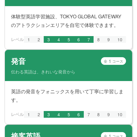
体験型英語学習施設、TOKYO GLOBAL GATEWAY
のアトラクションエリアを自宅で体験できます。
レベル
1
2
3
4
5
6
7
8
9
10
発音
1
全
コース
伝わる英語は、きれいな発音から
英語の発音をフォニックスを用いて丁寧に学習しま
す。
レベル
1
2
3
4
5
6
7
8
9
10
接客英語
1
全
コース