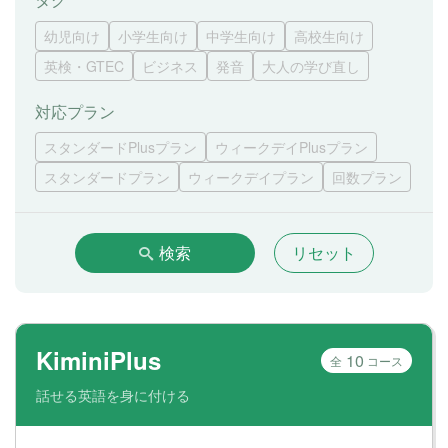
幼児向け
小学生向け
中学生向け
高校生向け
英検・GTEC
ビジネス
発音
大人の学び直し
対応プラン
スタンダードPlusプラン
ウィークデイPlusプラン
スタンダードプラン
ウィークデイプラン
回数プラン
検索
リセット
KiminiPlus
10
全
コース
話せる英語を身に付ける