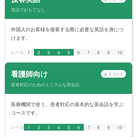
英語でおもてなし
外国人のお客様を接客する際に必要な英語を身につ
けます。
レベル
1
2
3
4
5
6
7
8
9
10
看護師向け
1
全
コース
患者対応のためのミニマムな英会話
医療機関で使う、患者対応の基本的な英会話を学ぶ
コースです。
レベル
1
2
3
4
5
6
7
8
9
10