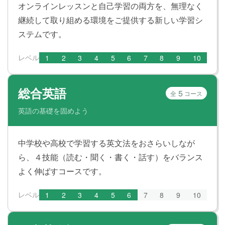
オンラインレッスンと自己学習の両方を、無理なく
継続して取り組める環境をご提供する新しい学習シ
ステムです。
レベル
1
2
3
4
5
6
7
8
9
10
総合英語
5
全
コース
英語の基礎を固めよう
中学校や高校で学習する英文法をおさらいしなが
ら、４技能（読む・聞く・書く・話す）をバランス
よく伸ばすコースです。
レベル
1
2
3
4
5
6
7
8
9
10