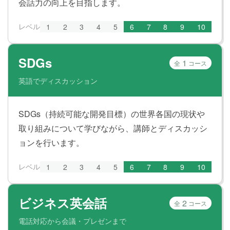
会話力の向上を目指します。
レベル
1
2
3
4
5
6
7
8
9
10
SDGs
1
全
コース
英語でディスカッション
SDGs（持続可能な開発目標）の世界各国の現状や
取り組みについて学びながら、講師とディスカッシ
ョンを行います。
レベル
1
2
3
4
5
6
7
8
9
10
ビジネス英会話
2
全
コース
電話対応から会議・プレゼンまで