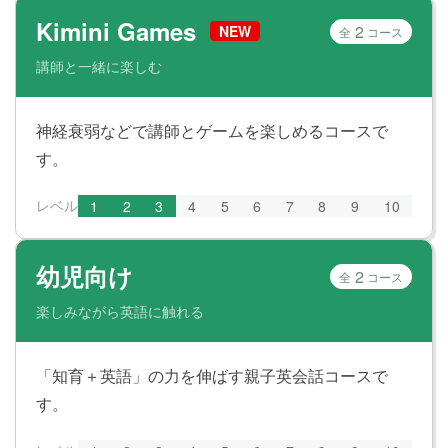
Kimini Games
2
NEW
全
コース
講師と一緒に楽しむ
神経衰弱などで講師とゲームを楽しめるコースで
す。
レベル
1
2
3
4
5
6
7
8
9
10
幼児向け
2
全
コース
楽しみながら英語に触れる
「知育＋英語」の力を伸ばす親子英会話コースで
す。