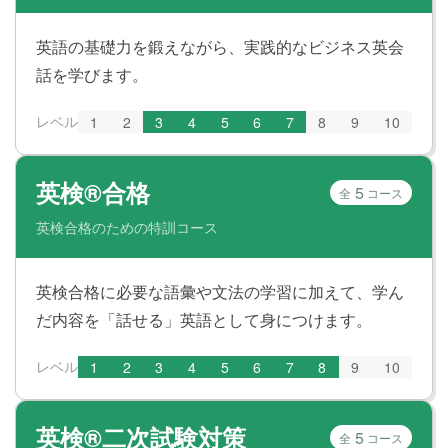
英語の基礎力を鍛えながら、実践的なビジネス英会
話を学びます。
レベル
1
2
3
4
5
6
7
8
9
10
英検®合格
5
全
コース
英検合格のための特訓コース
英検合格に必要な語彙や文法の学習に加えて、学ん
だ内容を「話せる」英語として身につけます。
レベル
1
2
3
4
5
6
7
8
9
10
英検®二次試験対策
5
全
コース