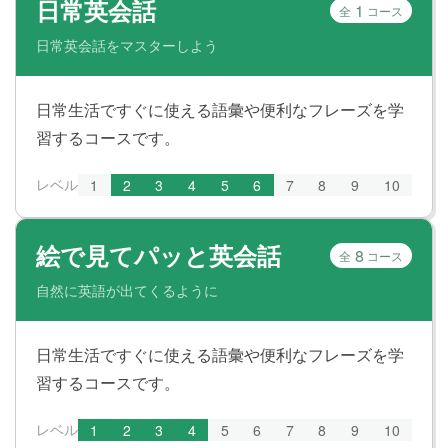
日常英会話
1
全
コース
日常英会話をマスターしよう
日常生活ですぐに使える語彙や便利なフレーズを学
習するコースです。
レベル
1
2
3
4
5
6
7
8
9
10
絵で見てパッと英会話
8
全
コース
自然に英語が出てくるように
日常生活ですぐに使える語彙や便利なフレーズを学
習するコースです。
レベル
1
2
3
4
5
6
7
8
9
10