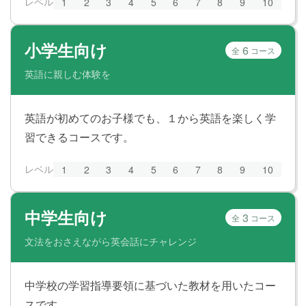
レベル
1
2
3
4
5
6
7
8
9
10
小学生向け
6
全
コース
英語に親しむ体験を
英語が初めてのお子様でも、１から英語を楽しく学
習できるコースです。
レベル
1
2
3
4
5
6
7
8
9
10
中学生向け
3
全
コース
文法をおさえながら英会話にチャレンジ
中学校の学習指導要領に基づいた教材を用いたコー
スです。