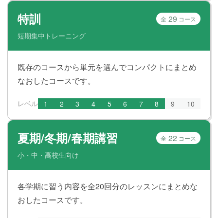
特訓
29
全
コース
短期集中トレーニング
既存のコースから単元を選んでコンパクトにまとめ
なおしたコースです。
レベル
1
2
3
4
5
6
7
8
9
10
夏期/冬期/春期講習
22
全
コース
小・中・高校生向け
各学期に習う内容を全20回分のレッスンにまとめな
おしたコースです。