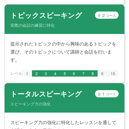
トピックスピーキング
2
全
コース
実際の会話の練習に特化
提示されたトピックの中から興味のあるトピックを
選び、そのトピックについて講師と会話を行いま
す。
レベル
1
2
3
4
5
6
7
8
9
10
トータルスピーキング
1
全
コース
スピーキング力の強化
スピーキング力の強化に特化したレッスンを通して