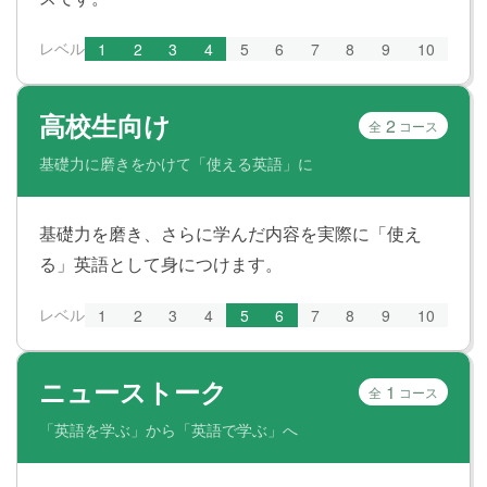
レベル
1
2
3
4
5
6
7
8
9
10
高校生向け
2
全
コース
基礎力に磨きをかけて「使える英語」に
基礎力を磨き、さらに学んだ内容を実際に「使え
る」英語として身につけます。
レベル
1
2
3
4
5
6
7
8
9
10
ニューストーク
1
全
コース
「英語を学ぶ」から「英語で学ぶ」へ